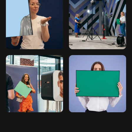
ИП Мамзин Михаил Сергеевич
ИНН: 673109991290
ОГРНИП: 314312302100129
Юр. адрес: 115583, г. Москва,
Ореховый бульвар, д. 24к4.
Тел: +7 964 635-25-15
Эл. почта: flash-event@mail.ru
Рег. номер РКН 77-24-157364
© 2026. flash-event.ru