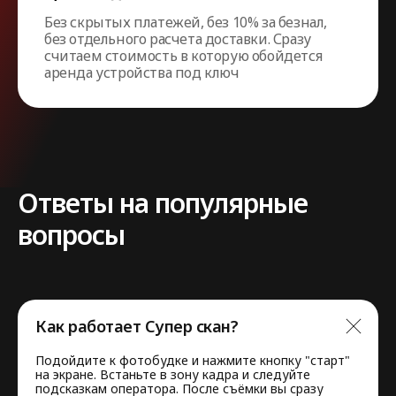
Без скрытых платежей, без 10% за безнал,
без отдельного расчета доставки. Сразу
считаем стоимость в которую обойдется
аренда устройства под ключ
Ответы на популярные
вопросы
Как работает Супер скан?
Подойдите к фотобудке и нажмите кнопку "старт"
Нужна помощь
на экране. Встаньте в зону кадра и следуйте
подсказкам оператора. После съёмки вы сразу