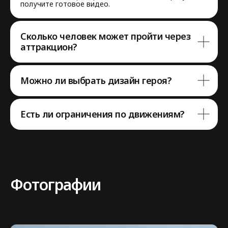
с выбором
получите готовое видео.
аттракциона?
Сколько человек может пройти через
Напишите нам в мессенджер,
аттракцион?
либо заполните форму,
мы с вами свяжемся
Можно ли выбрать дизайн героя?
7 903 164 62 84
flash-event@mail.ru
Есть ли ограничения по движениям?
Оставить заявку
Написать в Telegram
Фотографии