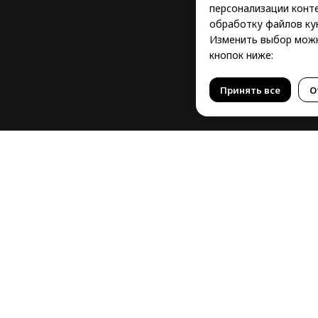
персонализации конте
обработку файлов кук
Изменить выбор можн
кнопок ниже:
Принять все
О
ктивов
аздника