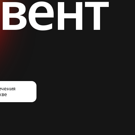
вент
ечения
кве