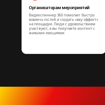
Организаторам мероприятий
Видеоспиннер 360 помогает быстро
вовлечь гостей и создать «вау-эффект»
на площадке. Люди с удовольствием
участвуют, а вы получаете контент с
живыми эмоциями