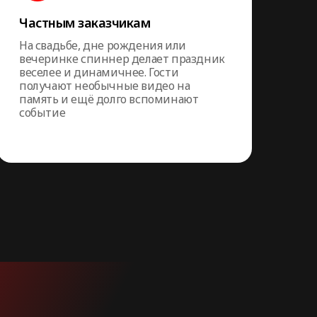
Частным заказчикам
На свадьбе, дне рождения или
вечеринке спиннер делает праздник
веселее и динамичнее. Гости
получают необычные видео на
память и ещё долго вспоминают
событие