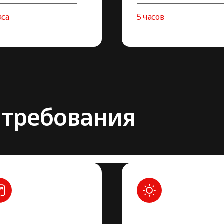
аса
5 часов
 требования