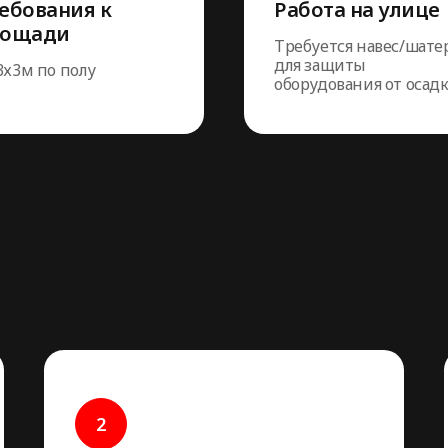
ебования к
Работа на улице
лощади
Требуется навес/шате
для защиты
3х3м по полу
оборудования от осад