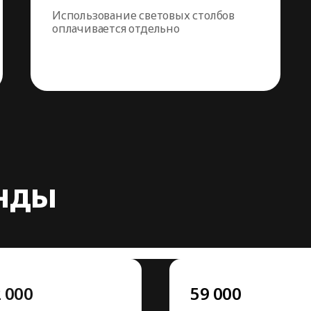
Использование световых столбов
оплачивается отдельно
нды
 000
59 000