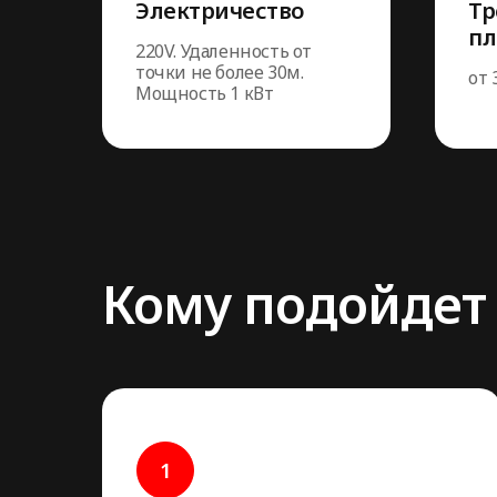
Электричество
Тр
п
220V. Удаленность от
точки не более 30м.
от 
Мощность 1 кВт
Кому подойдет