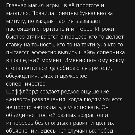
Главная магия игры - в её простоте и
эмоциях. Правила понятны буквально за
Главная
Аренда
Контакты
минуту, но каждая партия вызывает
настоящий спортивный интерес. Игроки
быстро втягиваются в процесс: кто-то делает
Согласие на обработку персональных
данных
ставку на точность, кто-то на тактику, а кто-то
Политика конфиденциальности
пытается эффектно выбить шайбу соперника
Публичная оферта
Файлы кукис
в последний момент. Именно поэтому вокруг
стола почти всегда собираются зрители,
обсуждения, смех и дружеское
ИП Мамзин Михаил Сергеевич
ИНН: 673109991290
соперничество.
ОГРНИП: 314312302100129
Шаффлборд создает редкое ощущение
Юр. адрес: 115583, г. Москва,
«живого» развлечения, когда людям хочется
Ореховый бульвар, д. 24к4.
Тел: +7 964 635-25-15
не просто наблюдать, а участвовать. Он
Эл. почта: flash-event@mail.ru
объединяет гостей разных возрастов и
Рег. номер РКН 77-24-157364
интересов без сложных правил и долгих
объяснений. Здесь нет случайных побед -