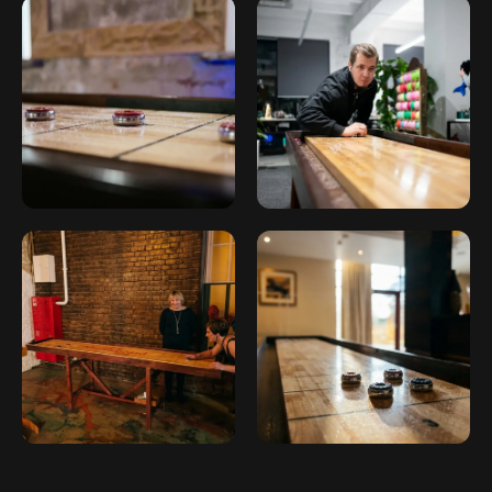
Нужна помощь
с выбором
аттракциона?
Напишите нам в мессенджер,
либо заполните форму,
мы с вами свяжемся
7 903 164 62 84