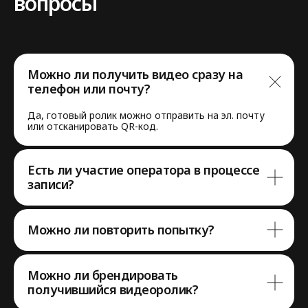
вопросы
Можно ли получить видео сразу на
телефон или почту?
Да, готовый ролик можно отправить на эл. почту
или отсканировать QR-код.
Нужна помощь
с выбором
Есть ли участие оператора в процессе
аттракциона?
записи?
Напишите нам в мессенджер,
Можно ли повторить попытку?
либо заполните форму,
мы с вами свяжемся
7 903 164 62 84
Можно ли брендировать
получившийся видеоролик?
flash-event@mail.ru