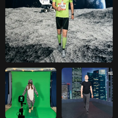
Главная
Аренда
Контакты
Согласие на обработку персональных
данных
Политика конфиденциальности
Публичная оферта
Файлы кукис
ИП Мамзин Михаил Сергеевич
ИНН: 673109991290
ОГРНИП: 314312302100129
Юр. адрес: 115583, г. Москва,
Ореховый бульвар, д. 24к4.
Тел: +7 964 635-25-15
Эл. почта: flash-event@mail.ru
Рег. номер РКН 77-24-157364
© 2026. flash-event.ru