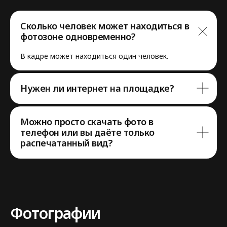
Сколько человек может находиться в
фотозоне одновременно?
Нужна помощь
В кадре может находиться один человек.
с выбором
аттракциона?
Нужен ли интернет на площадке?
Напишите нам в мессенджер,
Можно просто скачать фото в
либо заполните форму,
телефон или вы даёте только
мы с вами свяжемся
распечатанный вид?
7 903 164 62 84
flash-event@mail.ru
Фотографии
Оставить заявку