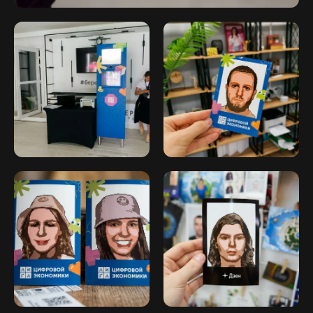
Согласие на обработку персональных
данных
Политика конфиденциальности
Публичная оферта
Файлы кукис
ИП Мамзин Михаил Сергеевич
ИНН: 673109991290
ОГРНИП: 314312302100129
Юр. адрес: 115583, г. Москва,
Ореховый бульвар, д. 24к4.
Тел: +7 964 635-25-15
Эл. почта: flash-event@mail.ru
Рег. номер РКН 77-24-157364
© 2026. flash-event.ru