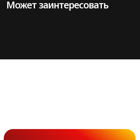
Может заинтересовать
© 2026. flash-event.ru