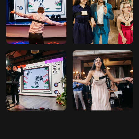
Главная
Аренда
Контакты
Согласие на обработку персональных
данных
Политика конфиденциальности
Публичная оферта
Файлы кукис
ИП Мамзин Михаил Сергеевич
ИНН: 673109991290
ОГРНИП: 314312302100129
Юр. адрес: 115583, г. Москва,
Ореховый бульвар, д. 24к4.
Тел: +7 964 635-25-15
Эл. почта: flash-event@mail.ru
Рег. номер РКН 77-24-157364