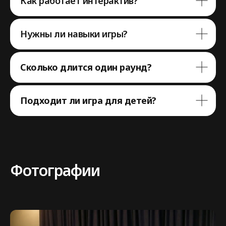
Как работает интерактив?
Нужны ли навыки игры?
Сколько длится один раунд?
Подходит ли игра для детей?
Нужна помощь
с выбором
аттракциона?
Фотографии
Напишите нам в мессенджер,
либо заполните форму,
мы с вами свяжемся
7 903 164 62 84