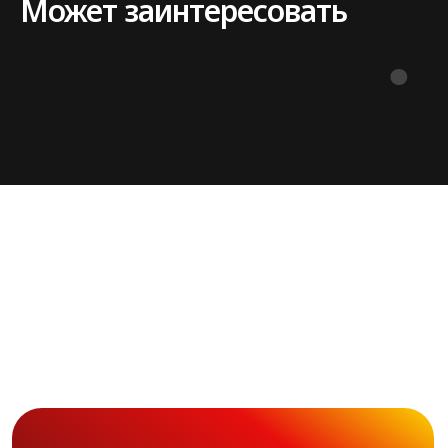
Может заинтересовать
© 2026. flash-event.ru