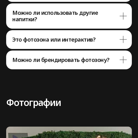
Можно ли использовать другие
напитки?
Это фотозона или интерактив?
Можно ли брендировать фотозону?
Нужна помощь
с выбором
аттракциона?
Фотографии
Напишите нам в мессенджер,
либо заполните форму,
мы с вами свяжемся
7 903 164 62 84