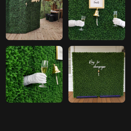
Главная
Аренда
Контакты
Согласие на обработку персональных
данных
Политика конфиденциальности
Публичная оферта
Файлы кукис
ИП Мамзин Михаил Сергеевич
ИНН: 673109991290
ОГРНИП: 314312302100129
Юр. адрес: 115583, г. Москва,
Ореховый бульвар, д. 24к4.
Тел: +7 964 635-25-15
Эл. почта: flash-event@mail.ru
Рег. номер РКН 77-24-157364