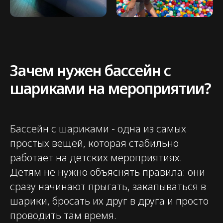
Главная
Аренда
Контакты
Зачем нужен бассейн с
Согласие на обработку персональных
шариками на мероприятии?
данных
Политика конфиденциальности
Публичная оферта
Файлы кукис
Бассейн с шариками - одна из самых
простых вещей, которая стабильно
ИП Мамзин Михаил Сергеевич
работает на детских мероприятиях.
ИНН: 673109991290
ОГРНИП: 314312302100129
Детям не нужно объяснять правила: они
Юр. адрес: 115583, г. Москва,
сразу начинают прыгать, закапываться в
Ореховый бульвар, д. 24к4.
Тел: +7 964 635-25-15
шарики, бросать их друг в друга и просто
Эл. почта: flash-event@mail.ru
Рег. номер РКН 77-24-157364
проводить там время.